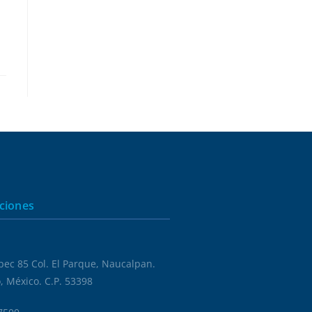
ciones
ec 85 Col. El Parque, Naucalpan.
, México. C.P. 53398