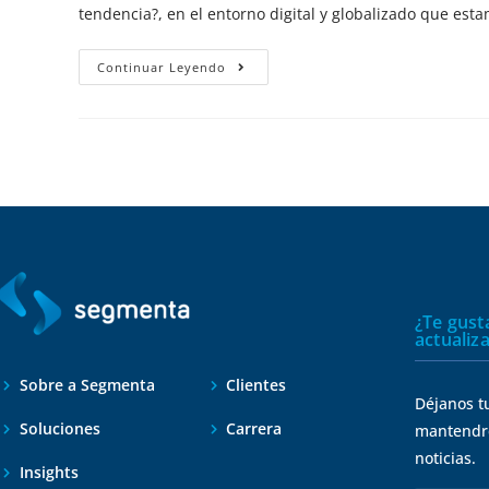
tendencia?, en el entorno digital y globalizado que est
Continuar Leyendo
¿Te gusta
actualiz
Sobre a Segmenta
Clientes
Déjanos tu
Soluciones
Carrera
mantendre
noticias.
Insights