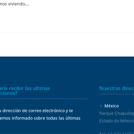
amos viviendo,…
ría recibir las ultimas
Nuestras direc
aciones?
México
 dirección de correo electrónico y te
Parque Chapultep
mos informado sobre todas las últimas
Estado do México