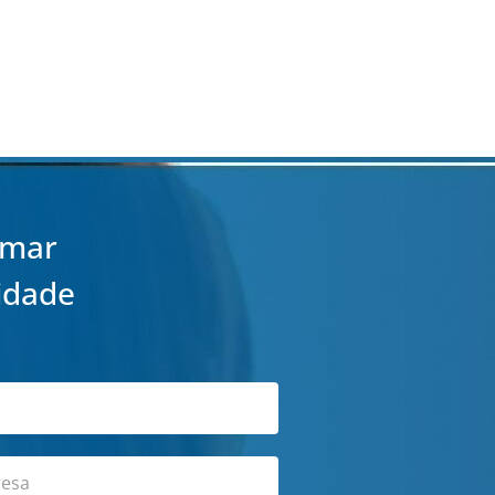
rmar
idade