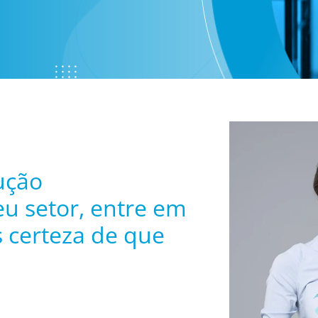
ução
eu setor, entre em
 certeza de que