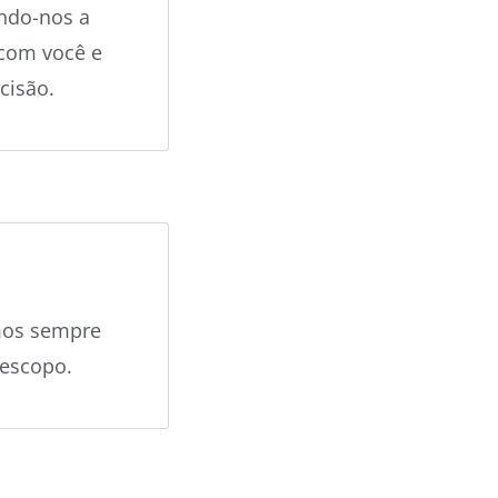
ndo-nos
a
 com
você
e
cisão
.
mos sempre
escopo
.