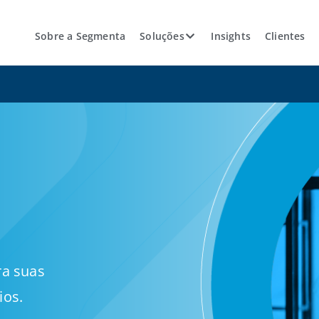
Sobre a Segmenta
Soluções
Insights
Clientes
ra suas
ios.