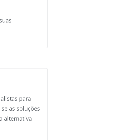
s
uas
alistas
para
se as
soluções
va
alternativa