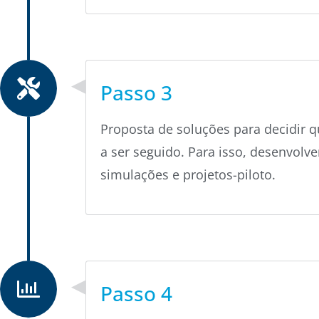
Passo 3
Proposta
de
soluções
para
decidir
q
a ser
seguido
. Para
isso
,
desenvolv
simula
ções
e
projetos-piloto
.
Passo 4