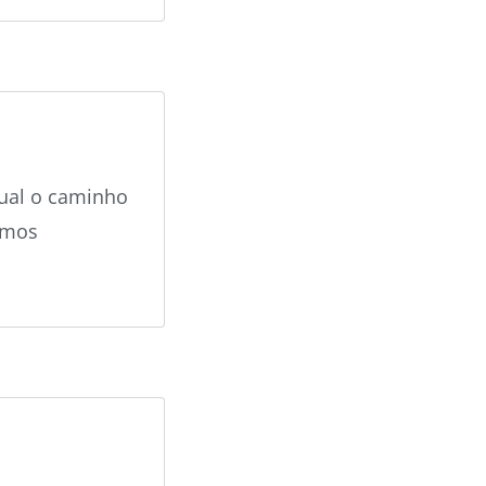
ual o
caminho
emos