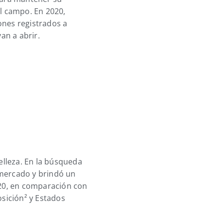
el campo. En 2020,
lones registrados a
an a abrir.
elleza. En la búsqueda
l mercado y brindó un
020, en comparación con
osición² y Estados